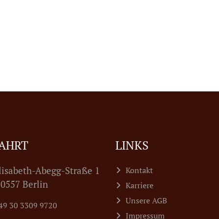
AHRT
LINKS
lisabeth-Abegg-Straße 1
Kontakt
7 Berlin
Karriere
Unsere AGB
49 30 3309 9720
Impressum